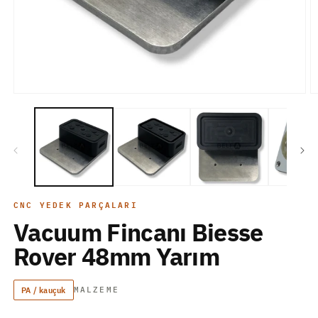
Medya
M
1
2
modda
m
oynatın
o
CNC YEDEK PARÇALARI
Vacuum Fincanı Biesse
Rover 48mm Yarım
PA / kauçuk
MALZEME