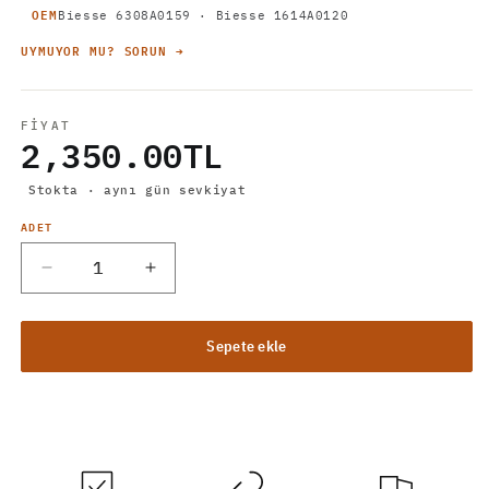
OEM
Biesse 6308A0159 · Biesse 1614A0120
UYMUYOR MU? SORUN →
FIYAT
2,350.00TL
Stokta · aynı gün sevkiyat
Adet
ADET
Vacuum
Vacuum
Fincanı
Fincanı
Biesse
Biesse
Rover
Rover
Sepete ekle
48mm
48mm
Yarım
Yarım
için
için
Doğru parçadan emin değil misiniz? Fotoğraf gönderin
adedi
adedi
azaltın
artırın