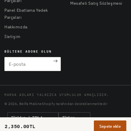
Parçaları
Mesafeli Satış Sözleşmesi
Panel Ebatlama Yedek
Parçaları
Hakkımızda
İletişim
BÜLTENE ABONE OLUN
E-posta
MARKA ADLARI YALNIZCA UYUMLULUK AMAÇLIDIR.
© 2026,
Belfa Makine
Shopify tarafından desteklenmektedir
Ü
D
Türkiye | TRY ₺
Türkçe
l
i
Ödeme
2,350.00TL
Sepete ekle
k
l
yöntemleri