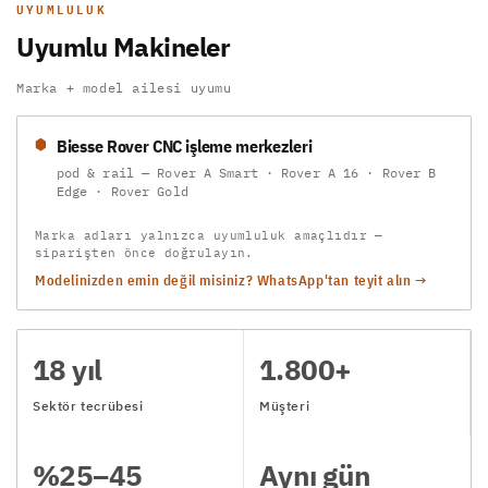
UYUMLULUK
Uyumlu Makineler
Marka + model ailesi uyumu
Biesse Rover CNC işleme merkezleri
pod & rail — Rover A Smart · Rover A 16 · Rover B
Edge · Rover Gold
Marka adları yalnızca uyumluluk amaçlıdır —
siparişten önce doğrulayın.
Modelinizden emin değil misiniz? WhatsApp'tan teyit alın →
18 yıl
1.800+
Sektör tecrübesi
Müşteri
%25–45
Aynı gün